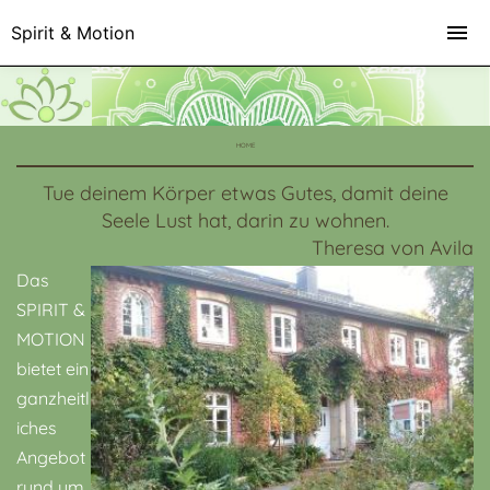
Spirit & Motion
HOME
Tue deinem Körper etwas Gutes, damit deine
Seele Lust hat, darin zu wohnen.
Theresa von Avila
Das
SPIRIT &
MOTION
bietet ein
ganzheitl
iches
Angebot
rund um